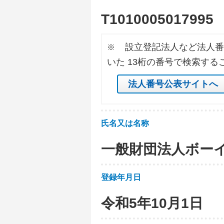
T
1
0
1
0
0
0
5
0
1
7
9
9
5
設立登記法人など法人番
※
いた 13桁の番号で検索する
法人番号公表サイトへ
氏名又は名称
一般財団法人ボー
登録年月日
令和5年10月1日