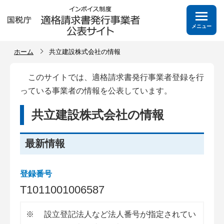
メニュー
ホーム
共立建設株式会社の情報
このサイトでは、適格請求書発行事業者登録を行
っている事業者の情報を公表しています。
共立建設株式会社の情報
最新情報
登録番号
T
1
0
1
1
0
0
1
0
0
6
5
8
7
※
設立登記法人など法人番号が指定されてい