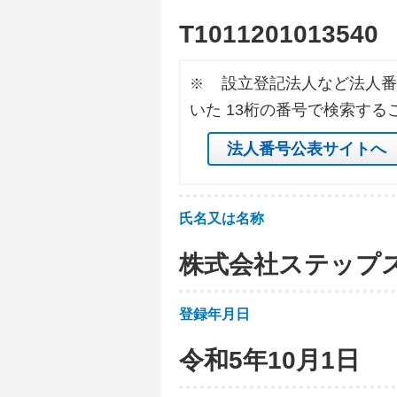
T
1
0
1
1
2
0
1
0
1
3
5
4
0
設立登記法人など法人番
※
いた 13桁の番号で検索する
法人番号公表サイトへ
氏名又は名称
株式会社ステップ
登録年月日
令和5年10月1日