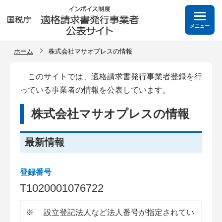
メニュー
ホーム
株式会社マサオプレスの情報
このサイトでは、適格請求書発行事業者登録を行
っている事業者の情報を公表しています。
株式会社マサオプレスの情報
最新情報
登録番号
T
1
0
2
0
0
0
1
0
7
6
7
2
2
※
設立登記法人など法人番号が指定されてい