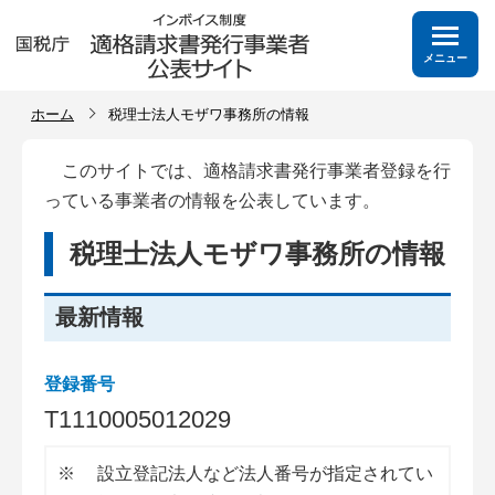
メニュー
ホーム
税理士法人モザワ事務所の情報
このサイトでは、適格請求書発行事業者登録を行
っている事業者の情報を公表しています。
税理士法人モザワ事務所の情報
最新情報
登録番号
T
1
1
1
0
0
0
5
0
1
2
0
2
9
※
設立登記法人など法人番号が指定されてい