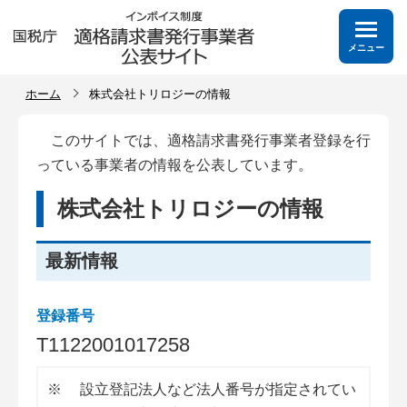
メニュー
ホーム
株式会社トリロジーの情報
このサイトでは、適格請求書発行事業者登録を行
っている事業者の情報を公表しています。
株式会社トリロジーの情報
最新情報
登録番号
T
1
1
2
2
0
0
1
0
1
7
2
5
8
※
設立登記法人など法人番号が指定されてい