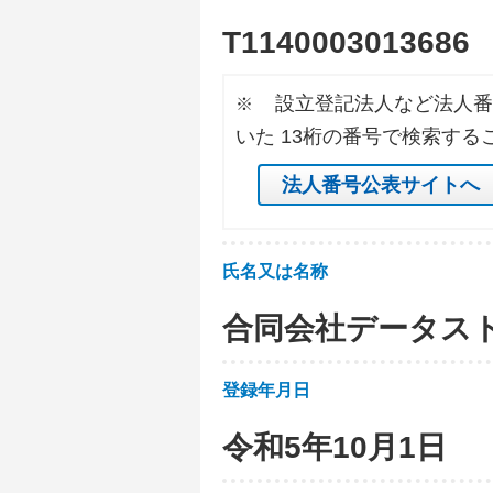
T
1
1
4
0
0
0
3
0
1
3
6
8
6
設立登記法人など法人番
※
いた 13桁の番号で検索する
法人番号公表サイトへ
氏名又は名称
合同会社データス
登録年月日
令和5年10月1日