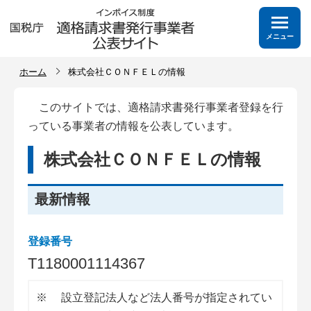
メニュー
ホーム
株式会社ＣＯＮＦＥＬの情報
このサイトでは、適格請求書発行事業者登録を行
っている事業者の情報を公表しています。
株式会社ＣＯＮＦＥＬの情報
最新情報
登録番号
T
1
1
8
0
0
0
1
1
1
4
3
6
7
※
設立登記法人など法人番号が指定されてい