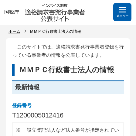
メニュー
ホーム
ＭＭＰＣ行政書士法人の情報
このサイトでは、適格請求書発行事業者登録を行
っている事業者の情報を公表しています。
ＭＭＰＣ行政書士法人の情報
最新情報
登録番号
T
1
2
0
0
0
0
5
0
1
2
4
1
6
※
設立登記法人など法人番号が指定されてい