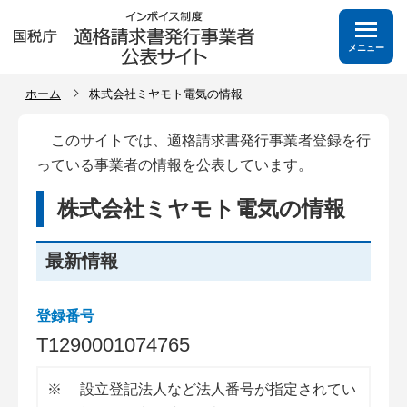
メニュー
ホーム
株式会社ミヤモト電気の情報
このサイトでは、適格請求書発行事業者登録を行
っている事業者の情報を公表しています。
株式会社ミヤモト電気の情報
最新情報
登録番号
T
1
2
9
0
0
0
1
0
7
4
7
6
5
※
設立登記法人など法人番号が指定されてい