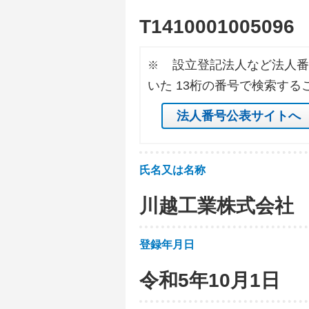
T
1
4
1
0
0
0
1
0
0
5
0
9
6
設立登記法人など法人番
※
いた 13桁の番号で検索する
法人番号公表サイトへ
氏名又は名称
川越工業株式会社
登録年月日
令和5年10月1日