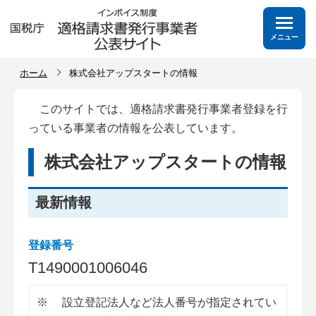
メニュー
ホーム
株式会社アップスタートの情報
このサイトでは、適格請求書発行事業者登録を行
っている事業者の情報を公表しています。
株式会社アップスタートの情報
最新情報
登録番号
T
1
4
9
0
0
0
1
0
0
6
0
4
6
※
設立登記法人など法人番号が指定されてい