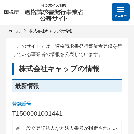
メニュー
ホーム
株式会社キャップの情報
このサイトでは、適格請求書発行事業者登録を行
っている事業者の情報を公表しています。
株式会社キャップの情報
最新情報
登録番号
T
1
5
0
0
0
0
1
0
0
1
4
4
1
※
設立登記法人など法人番号が指定されてい