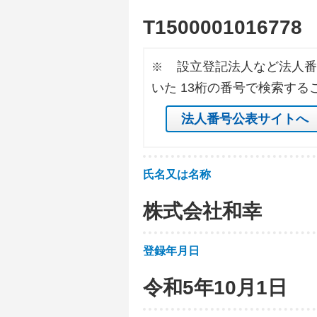
T
1
5
0
0
0
0
1
0
1
6
7
7
8
設立登記法人など法人番
※
いた 13桁の番号で検索する
法人番号公表サイトへ
氏名又は名称
株式会社和幸
登録年月日
令和5年10月1日