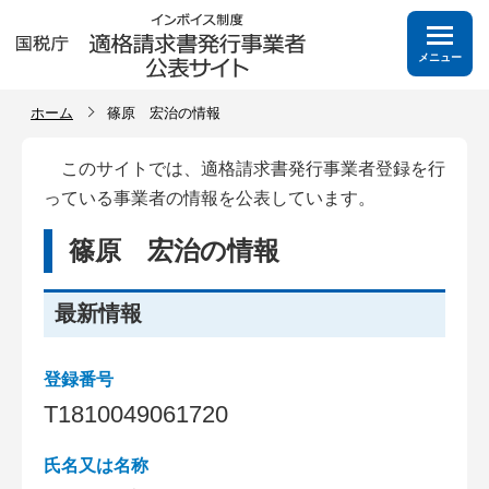
メニュー
ホーム
篠原 宏治の情報
このサイトでは、適格請求書発行事業者登録を行
っている事業者の情報を公表しています。
篠原 宏治の情報
最新情報
登録番号
T
1
8
1
0
0
4
9
0
6
1
7
2
0
氏名又は名称