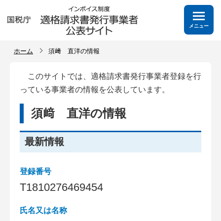
メニュー
ホーム
須﨑 直洋の情報
このサイトでは、適格請求書発行事業者登録を行
っている事業者の情報を公表しています。
須﨑 直洋の情報
最新情報
登録番号
T
1
8
1
0
2
7
6
4
6
9
4
5
4
氏名又は名称