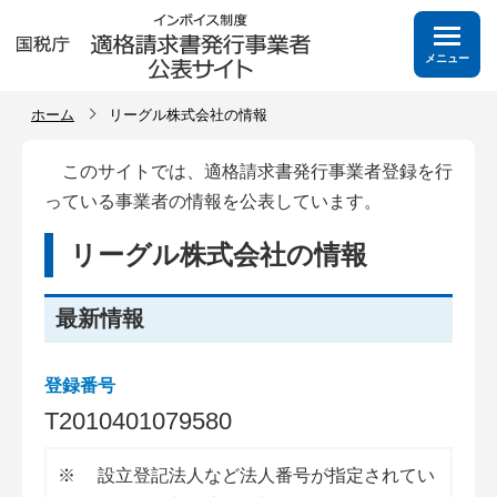
メニュー
ホーム
リーグル株式会社の情報
このサイトでは、適格請求書発行事業者登録を行
っている事業者の情報を公表しています。
リーグル株式会社の情報
最新情報
登録番号
T
2
0
1
0
4
0
1
0
7
9
5
8
0
※
設立登記法人など法人番号が指定されてい