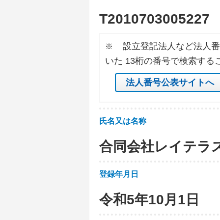
T
2
0
1
0
7
0
3
0
0
5
2
2
7
設立登記法人など法人番
※
いた 13桁の番号で検索する
法人番号公表サイトへ
氏名又は名称
合同会社レイテラ
登録年月日
令和5年10月1日