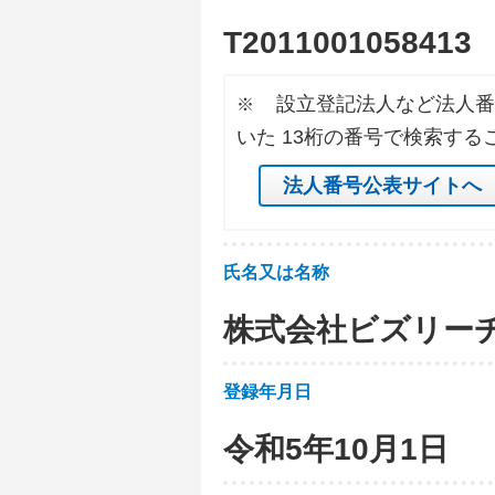
T
2
0
1
1
0
0
1
0
5
8
4
1
3
設立登記法人など法人番
※
いた 13桁の番号で検索する
法人番号公表サイトへ
氏名又は名称
株式会社ビズリー
登録年月日
令和5年10月1日