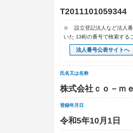
T
2
0
1
1
1
0
1
0
5
9
3
4
4
設立登記法人など法人番
※
いた 13桁の番号で検索する
法人番号公表サイトへ
氏名又は名称
株式会社ｃｏ－ｍ
登録年月日
令和5年10月1日