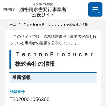
メニュー
ホーム
ＴｅｃｈｎｏＰｒｏｄｕｃｅｒ株式会社の情報
このサイトでは、適格請求書発行事業者登録を行
っている事業者の情報を公表しています。
ＴｅｃｈｎｏＰｒｏｄｕｃｅｒ
株式会社の情報
最新情報
登録番号
T
2
0
2
0
0
0
1
0
5
6
3
6
8