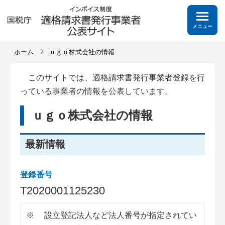
メニュー
ホーム
ｕｇｏ株式会社の情報
このサイトでは、適格請求書発行事業者登録を行
っている事業者の情報を公表しています。
ｕｇｏ株式会社の情報
最新情報
登録番号
T
2
0
2
0
0
0
1
1
2
5
2
3
0
※
設立登記法人など法人番号が指定されてい