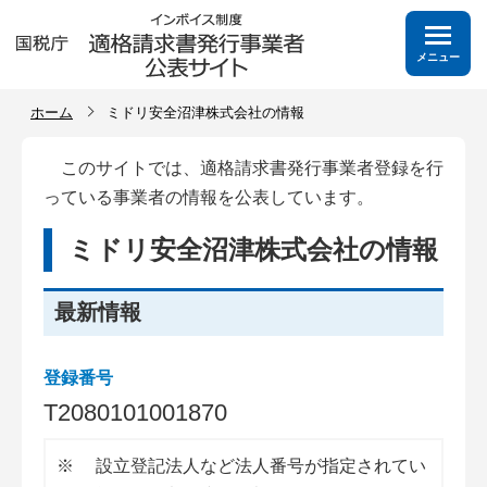
メニュー
ホーム
ミドリ安全沼津株式会社の情報
このサイトでは、適格請求書発行事業者登録を行
っている事業者の情報を公表しています。
ミドリ安全沼津株式会社の情報
最新情報
登録番号
T
2
0
8
0
1
0
1
0
0
1
8
7
0
※
設立登記法人など法人番号が指定されてい