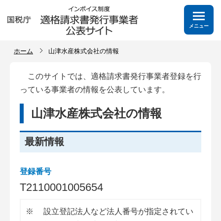
メニュー
ホーム
山津水産株式会社の情報
このサイトでは、適格請求書発行事業者登録を行
っている事業者の情報を公表しています。
山津水産株式会社の情報
最新情報
登録番号
T
2
1
1
0
0
0
1
0
0
5
6
5
4
※
設立登記法人など法人番号が指定されてい