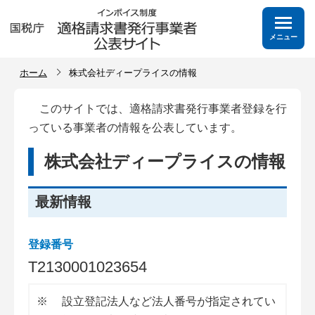
メニュー
ホーム
株式会社ディープライスの情報
このサイトでは、適格請求書発行事業者登録を行
っている事業者の情報を公表しています。
株式会社ディープライスの情報
最新情報
登録番号
T
2
1
3
0
0
0
1
0
2
3
6
5
4
※
設立登記法人など法人番号が指定されてい