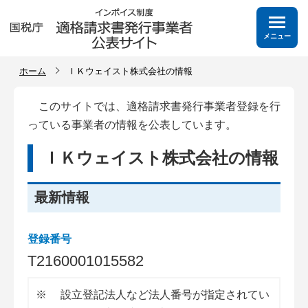
メニュー
ホーム
ＩＫウェイスト株式会社の情報
このサイトでは、適格請求書発行事業者登録を行
っている事業者の情報を公表しています。
ＩＫウェイスト株式会社の情報
最新情報
登録番号
T
2
1
6
0
0
0
1
0
1
5
5
8
2
※
設立登記法人など法人番号が指定されてい