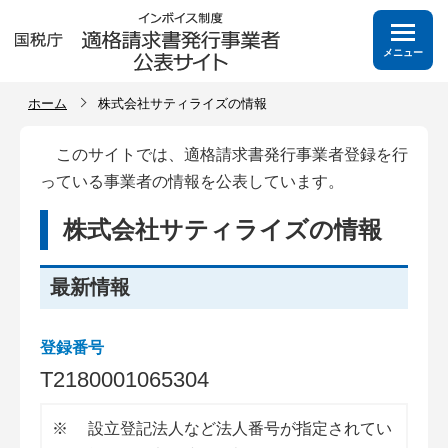
メニュー
ホーム
株式会社サティライズの情報
このサイトでは、適格請求書発行事業者登録を行
っている事業者の情報を公表しています。
株式会社サティライズの情報
最新情報
登録番号
T
2
1
8
0
0
0
1
0
6
5
3
0
4
※
設立登記法人など法人番号が指定されてい