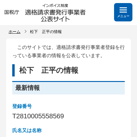
メニュー
ホーム
松下 正平の情報
このサイトでは、適格請求書発行事業者登録を行
っている事業者の情報を公表しています。
松下 正平の情報
最新情報
登録番号
T
2
8
1
0
0
0
5
5
5
8
5
6
9
氏名又は名称