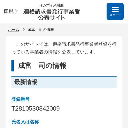
メニュー
ホーム
成富 司の情報
このサイトでは、適格請求書発行事業者登録を行
っている事業者の情報を公表しています。
成富 司の情報
最新情報
登録番号
T
2
8
1
0
5
3
0
8
4
2
0
0
9
氏名又は名称