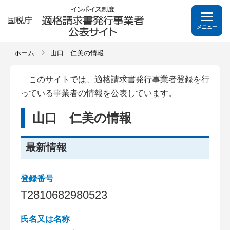
メニュー
ホーム
山口 仁美の情報
このサイトでは、適格請求書発行事業者登録を行
っている事業者の情報を公表しています。
山口 仁美の情報
最新情報
登録番号
T
2
8
1
0
6
8
2
9
8
0
5
2
3
氏名又は名称