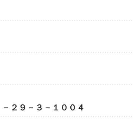
１－２９－３－１００４