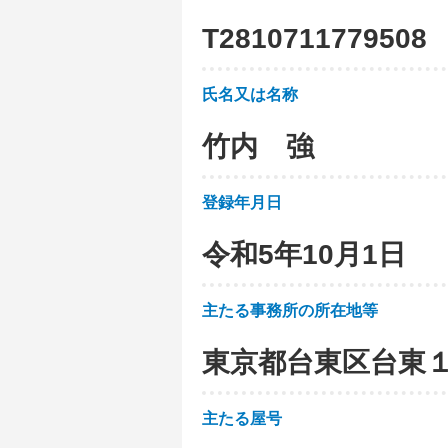
T
2
8
1
0
7
1
1
7
7
9
5
0
8
氏名又は名称
竹内 強
登録年月日
令和5年10月1日
主たる事務所の所在地等
東京都台東区台東
主たる屋号