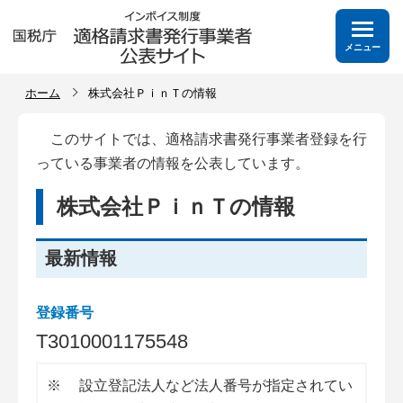
メニュー
ホーム
株式会社ＰｉｎＴの情報
このサイトでは、適格請求書発行事業者登録を行
っている事業者の情報を公表しています。
株式会社ＰｉｎＴの情報
最新情報
登録番号
T
3
0
1
0
0
0
1
1
7
5
5
4
8
※
設立登記法人など法人番号が指定されてい