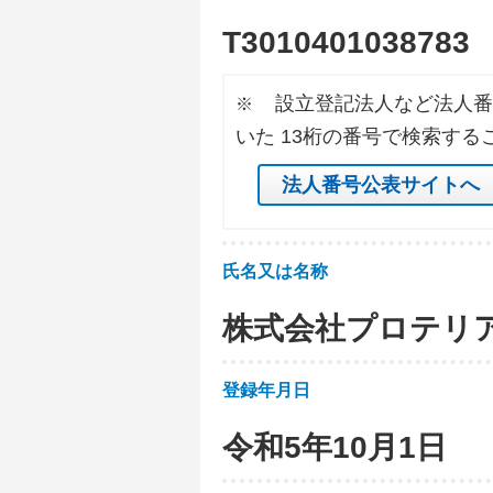
T
3
0
1
0
4
0
1
0
3
8
7
8
3
設立登記法人など法人番
※
いた 13桁の番号で検索する
法人番号公表サイトへ
氏名又は名称
株式会社プロテリ
登録年月日
令和5年10月1日