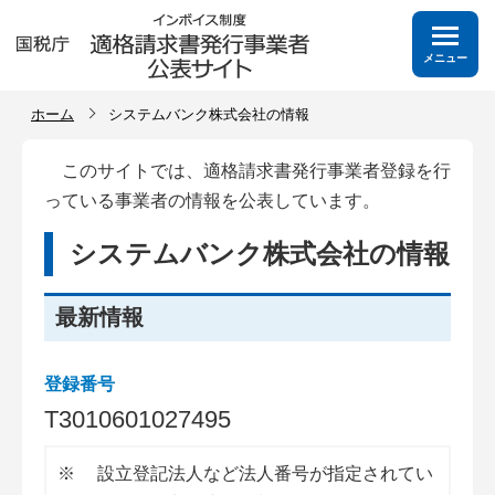
メニュー
ホーム
システムバンク株式会社の情報
このサイトでは、適格請求書発行事業者登録を行
っている事業者の情報を公表しています。
システムバンク株式会社の情報
最新情報
登録番号
T
3
0
1
0
6
0
1
0
2
7
4
9
5
※
設立登記法人など法人番号が指定されてい