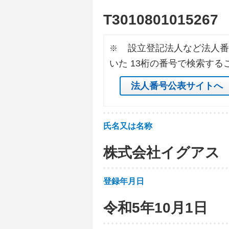
T
3
0
1
0
8
0
1
0
1
5
2
6
7
設立登記法人など法人番
※
いた 13桁の番号で検索する
法人番号公表サイトへ
氏名又は名称
株式会社イグアス
登録年月日
令和5年10月1日