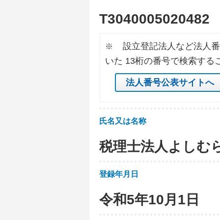
T
3
0
4
0
0
0
5
0
2
0
4
8
2
設立登記法人など法人番
※
いた 13桁の番号で検索する
法人番号公表サイトへ
氏名又は名称
税理士法人よしむ
登録年月日
令和5年10月1日