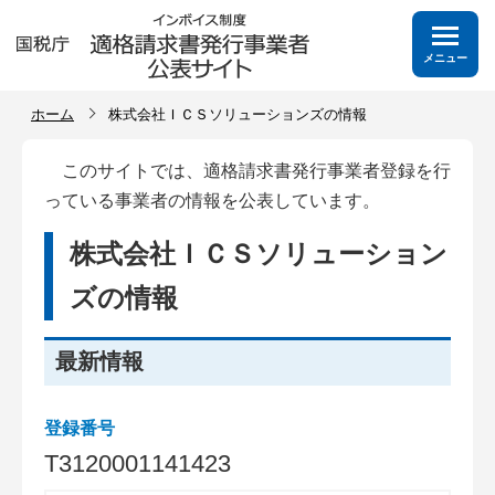
メニュー
ホーム
株式会社ＩＣＳソリューションズの情報
このサイトでは、適格請求書発行事業者登録を行
っている事業者の情報を公表しています。
株式会社ＩＣＳソリューション
ズの情報
最新情報
登録番号
T
3
1
2
0
0
0
1
1
4
1
4
2
3