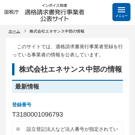
メニュー
ホーム
株式会社エネサンス中部の情報
このサイトでは、適格請求書発行事業者登録を行
っている事業者の情報を公表しています。
株式会社エネサンス中部の情報
最新情報
登録番号
T
3
1
8
0
0
0
1
0
9
6
7
9
3
※
設立登記法人など法人番号が指定されてい