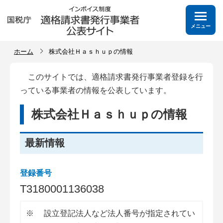
メニュー
ホーム
株式会社Ｈａｓｈｕｐの情報
このサイトでは、適格請求書発行事業者登録を行
っている事業者の情報を公表しています。
株式会社Ｈａｓｈｕｐの情報
最新情報
登録番号
T
3
1
8
0
0
0
1
1
3
6
0
3
8
※
設立登記法人など法人番号が指定されてい