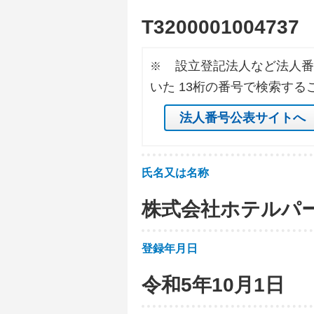
T
3
2
0
0
0
0
1
0
0
4
7
3
7
設立登記法人など法人番
※
いた 13桁の番号で検索する
法人番号公表サイトへ
氏名又は名称
株式会社ホテルパ
登録年月日
令和5年10月1日