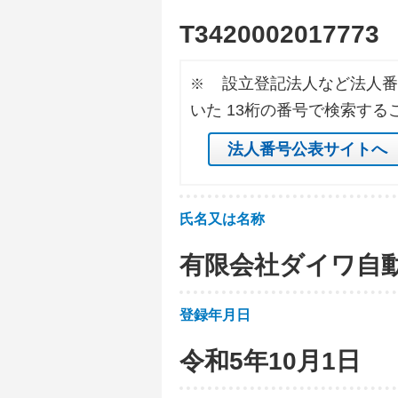
T
3
4
2
0
0
0
2
0
1
7
7
7
3
設立登記法人など法人番
※
いた 13桁の番号で検索する
法人番号公表サイトへ
氏名又は名称
有限会社ダイワ自
登録年月日
令和5年10月1日