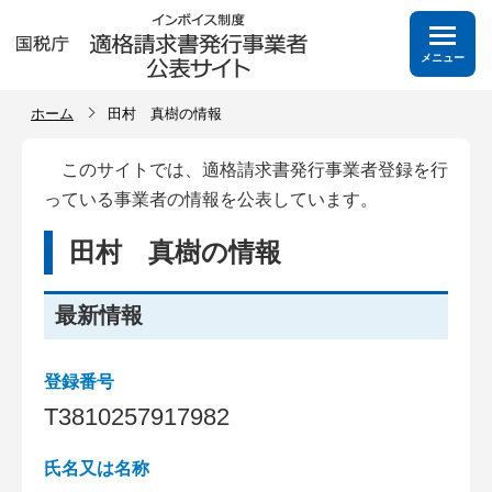
メニュー
ホーム
田村 真樹の情報
このサイトでは、適格請求書発行事業者登録を行
っている事業者の情報を公表しています。
田村 真樹の情報
最新情報
登録番号
T
3
8
1
0
2
5
7
9
1
7
9
8
2
氏名又は名称