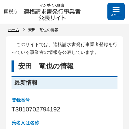
メニュー
ホーム
安田 竜也の情報
このサイトでは、適格請求書発行事業者登録を行
っている事業者の情報を公表しています。
安田 竜也の情報
最新情報
登録番号
T
3
8
1
0
7
0
2
7
9
4
1
9
2
氏名又は名称