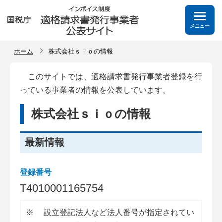
メニュー
ホーム
株式会社ｓｉｏの情報
このサイトでは、適格請求書発行事業者登録を行
っている事業者の情報を公表しています。
株式会社ｓｉｏの情報
最新情報
登録番号
T
4
0
1
0
0
0
1
1
6
5
7
5
4
※
設立登記法人など法人番号が指定されてい