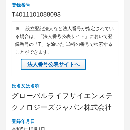
登録番号
T
4
0
1
1
1
0
1
0
8
8
0
9
3
※
設立登記法人など法人番号が指定されてい
る場合は、「法人番号公表サイト」において登
録番号の「T」を除いた 13桁の番号で検索する
ことができます。
法人番号公表サイトへ
氏名又は名称
グローバルライフサイエンステ
クノロジーズジャパン株式会社
登録年月日
令和5年10月1日