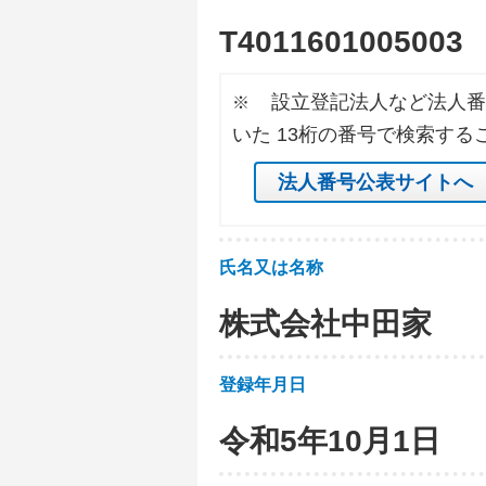
T
4
0
1
1
6
0
1
0
0
5
0
0
3
設立登記法人など法人番
※
いた 13桁の番号で検索する
法人番号公表サイトへ
氏名又は名称
株式会社中田家
登録年月日
令和5年10月1日