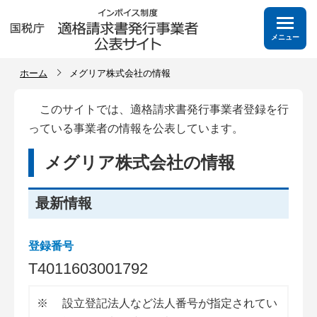
メニュー
ホーム
メグリア株式会社の情報
このサイトでは、適格請求書発行事業者登録を行
っている事業者の情報を公表しています。
メグリア株式会社の情報
最新情報
登録番号
T
4
0
1
1
6
0
3
0
0
1
7
9
2
※
設立登記法人など法人番号が指定されてい