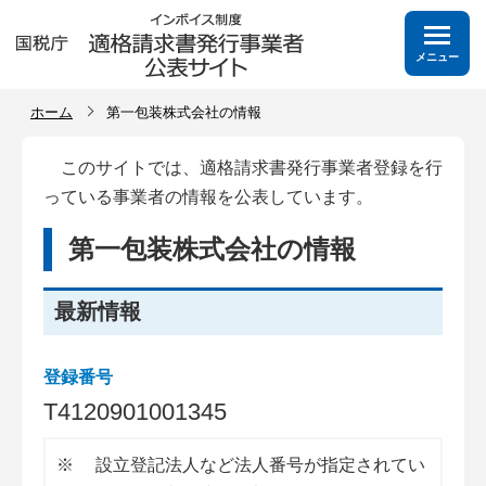
メニュー
ホーム
第一包装株式会社の情報
このサイトでは、適格請求書発行事業者登録を行
っている事業者の情報を公表しています。
第一包装株式会社の情報
最新情報
登録番号
T
4
1
2
0
9
0
1
0
0
1
3
4
5
※
設立登記法人など法人番号が指定されてい