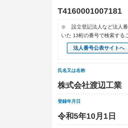
T
4
1
6
0
0
0
1
0
0
7
1
8
1
設立登記法人など法人番
※
いた 13桁の番号で検索する
法人番号公表サイトへ
氏名又は名称
株式会社渡辺工業
登録年月日
令和5年10月1日