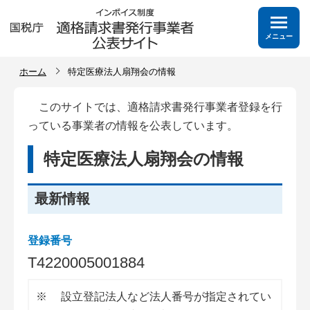
メニュー
ホーム
特定医療法人扇翔会の情報
このサイトでは、適格請求書発行事業者登録を行
っている事業者の情報を公表しています。
特定医療法人扇翔会の情報
最新情報
登録番号
T
4
2
2
0
0
0
5
0
0
1
8
8
4
※
設立登記法人など法人番号が指定されてい